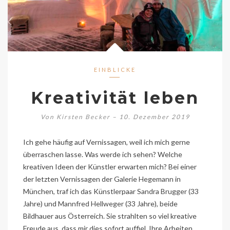
EINBLICKE
Kreativität leben
Von
Kirsten Becker
– 10. Dezember 2019
Ich gehe häufig auf Vernissagen, weil ich mich gerne
überraschen lasse. Was werde ich sehen? Welche
kreativen Ideen der Künstler erwarten mich? Bei einer
der letzten Vernissagen der Galerie
Hegemann
in
München, traf ich das Künstlerpaar
Sandra Brugger
(33
Jahre) und
Mannfred Hellweger
(33 Jahre), beide
Bildhauer aus Österreich. Sie strahlten so viel kreative
Freude aus, dass mir dies sofort auffiel. Ihre Arbeiten